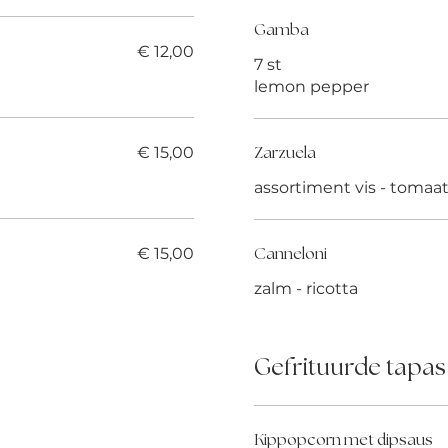
Gamba
€ 12,00
7 st
lemon pepper
€ 15,00
Zarzuela
assortiment vis - tomaa
€ 15,00
Canneloni
zalm - ricotta
Gefrituurde tapas
Kippopcorn met dipsaus