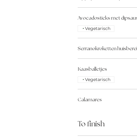
Avocadosticks met dipsau
Vegetarisch
Serranokroketten huisbere
Kaasballetjes
Vegetarisch
Calamares
To finish