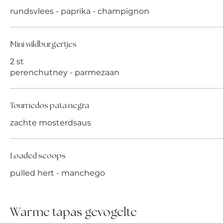
rundsvlees - paprika - champignon
Mini wildburgertjes
2 st
perenchutney - parmezaan
Tournedos pata negra
zachte mosterdsaus
Loaded scoops
pulled hert - manchego
Warme tapas gevogelte