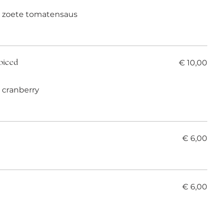
- zoete tomatensaus
€ 10,00
piced
- cranberry
€ 6,00
€ 6,00