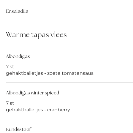
Ensaladilla
Warme tapas vlees
Albondigas
7 st
gehaktballetjes - zoete tomatensaus
Albondigas winter spiced
7 st
gehaktballetjes - cranberry
Rundsstoof