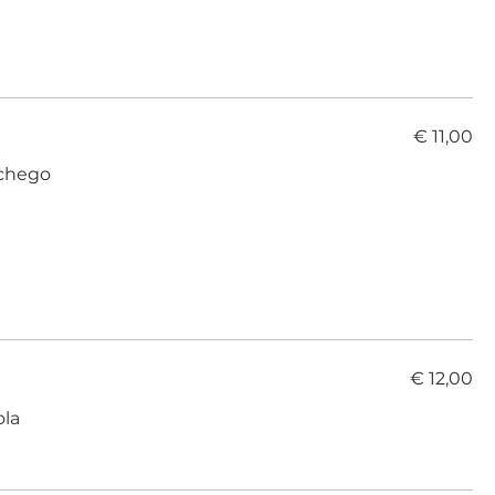
€ 11,00
nchego
€ 12,00
ola